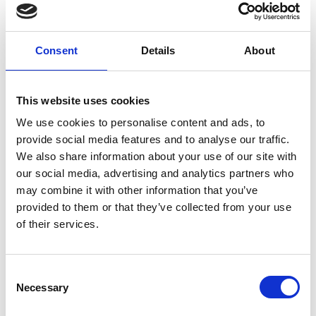
Lesen Sie unsere Geschichte
Referenzen
Consent
Details
About
Wir arbeiten mit
großartigen Unternehmen
This website uses cookies
auf der ganzen Welt
We use cookies to personalise content and ads, to
provide social media features and to analyse our traffic.
zusammen
We also share information about your use of our site with
our social media, advertising and analytics partners who
may combine it with other information that you’ve
provided to them or that they’ve collected from your use
of their services.
Siehe weitere Referenzen
Consent
Necessary
Selection