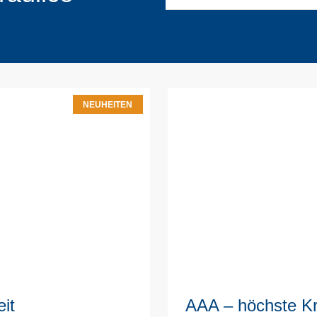
NEUHEITEN
it
AAA – höchste Kr