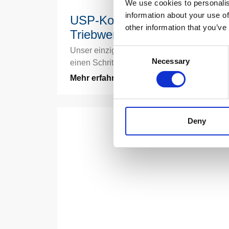
We use cookies to personalis
information about your use of
USP-Konzept / Schmieden v
other information that you’ve
Triebwerkschaufeln
Unser einzigartiges USP-Konzept – Ihre Ch
Consent
Necessary
einen Schritt voraus zu sein! Jacques Ham
Selection
Mehr erfahren
Deny