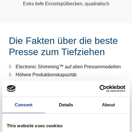
Extra tiefe Einzelspülbecken, quadratisch
Die Fakten über die beste
Presse zum Tiefziehen
Electronic Shimming™ auf allen Pressenmodellen
Höhere Produktionskapazität
Erheblich reduzierte Ausschussraten
Formung des letzten Teils in nur einem Zug
Keine Falten oder Kratzer
Consent
Details
About
Schnelle Matrizenwechsel
Automatisierte Produktionslinien verfügbar
This website uses cookies