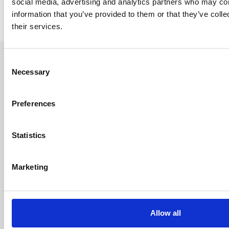
social media, advertising and analytics partners who may com
information that you’ve provided to them or that they’ve coll
their services.
Consent
Necessary
Selection
Hydraulico entwickelt und liefert fortschrittliche
Preferences
Pressentechnologie und komplette Produktionslinien.
Alle Pressen werden nach Kundenwunsch entworfen
und hergestellt.
Statistics
Hydraulico a/s
Marketing
Raadhusgade 87
DK-8300 Odder
Dänemark
Allow all