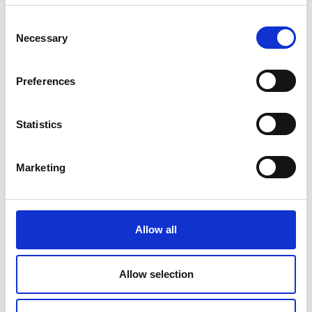
Strangpressen
Consent
Necessary
Selection
Schmieden
Preferences
Stanzpressen
Statistics
Anwendungen
Marketing
Landwirtschaft
Allow all
Flugzeugindustrie
Allow selection
Verteidigung