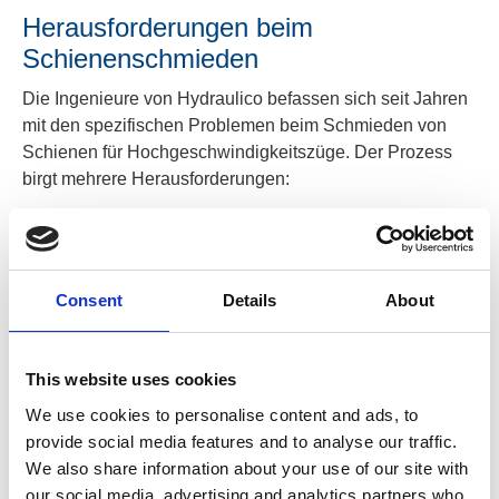
Herausforderungen beim
Schienenschmieden
Die Ingenieure von Hydraulico befassen sich seit Jahren
mit den spezifischen Problemen beim Schmieden von
Schienen für Hochgeschwindigkeitszüge. Der Prozess
birgt mehrere Herausforderungen:
1. Erhitzen und Abkühlen von Stahl kann die Struktur
schwächen
Das Erhitzen und Abkühlen einer Schiene birgt das
Consent
Details
About
Risiko, den Stahl zu schwächen – ein struktureller
Prozess, der als Entkohlung bekannt ist. Eine äußerst
präzise Steuerung der Temperatur ist entscheidend für
This website uses cookies
den Erfolg.
We use cookies to personalise content and ads, to
provide social media features and to analyse our traffic.
2. Die Kontrolle der endgültigen Form von
We also share information about your use of our site with
geschmiedeten Schienen kann schwierig sein
our social media, advertising and analytics partners who