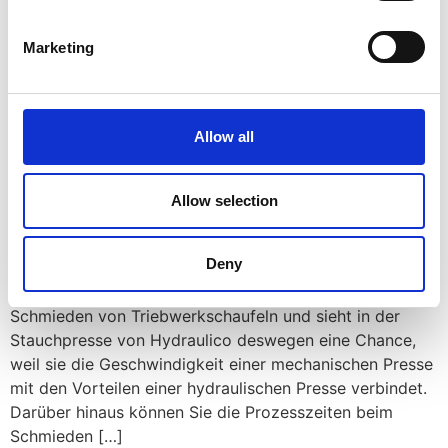
verlassen. Wir kennen die Geschichte der meisten von
ihnen, aber andere haben wir aus den Augen verloren.
Marketing
Unsere Pressen „leben“ in der Regel lange, und wir sind
jetzt neugierig, die ältesten zu finden, […]
USP-Konzept / Schmieden
Allow all
von Triebwerkschaufeln
Allow selection
Unser einzigartiges USP-Konzept – Ihre Chance, der
Deny
Konkurrenz einen Schritt voraus zu sein! Jacques
Hammel verfügt über langjährige Erfahrung im
Schmieden von Triebwerkschaufeln und sieht in der
Stauchpresse von Hydraulico deswegen eine Chance,
weil sie die Geschwindigkeit einer mechanischen Presse
mit den Vorteilen einer hydraulischen Presse verbindet.
Darüber hinaus können Sie die Prozesszeiten beim
Schmieden […]