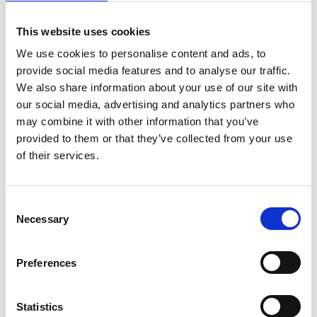
Tochtergesellschaft in den
USA
This website uses cookies
We use cookies to personalise content and ads, to
provide social media features and to analyse our traffic.
Wir freuen uns, die Gründung von Hydraulico Inc.
We also share information about your use of our site with
bekannt zu geben! In einer strategischen Anstrengung,
our social media, advertising and analytics partners who
unseren bestehenden Kundenstamm zu unterstützen,
may combine it with other information that you’ve
unsere Marktposition in Nordamerika auszubauen und
provided to them or that they’ve collected from your use
zukünftiges Wachstum auf dem Kontinent zu erzielen,
of their services.
haben wir uns entschieden, eine Tochtergesellschaft mit
Sitz in den USA zu eröffnen. Der erste Schritt dieser
Strategie war die Gründung einer […]
Consent
Necessary
WO SIND SIE?
Selection
Preferences
Hydraulico-Technologie ist seit 1946 jeden Tag rund um
den Globus im Einsatz. Viele, viele hydraulische Pressen
Statistics
haben in den vergangenen Jahrzehnten unser Werk